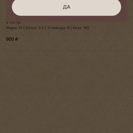
маслом , на подложке соуса "хумус-рикотта", создавая баланс
ДА
свежести, лёгкой кислинки и насыщенного вкуса.
450 гр.
В 100 гр.:
Жиры: 13 | Белки: 3.5 | Углеводы: 9 | Ккал: 160
900
₽